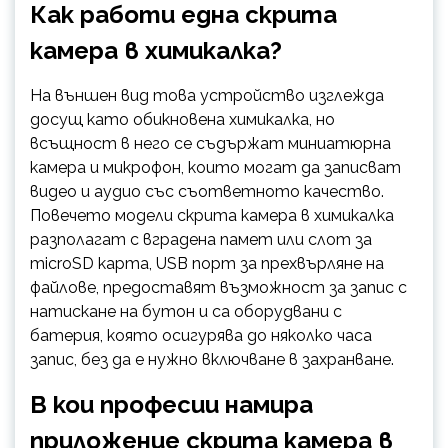
Как работи една скрита
камера в химикалка?
На външен вид това устройство изглежда
досущ като обикновена химикалка, но
всъщност в него се съдържат миниатюрна
камера и микрофон, които могат да записват
видео и аудио със съответното качество.
Повечето модели скрита камера в химикалка
разполагат с вградена памет или слот за
microSD карта, USB порт за прехвърляне на
файлове, предоставят възможност за запис с
натискане на бутон и са оборудвани с
батерия, която осигурява до няколко часа
запис, без да е нужно включване в захранване.
В кои професии намира
приложение скрита камера в