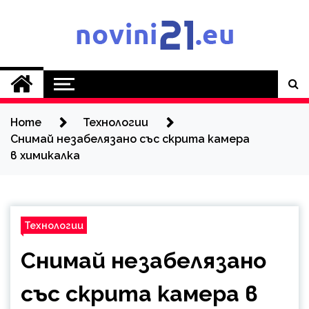
Skip
to
content
Novini21.EU
Home
Технологии
Снимай незабелязано със скрита камера
в химикалка
Технологии
Снимай незабелязано
със скрита камера в