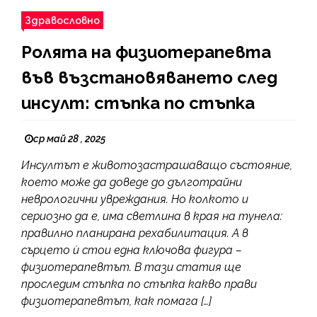
Здравословно
Ролята на физиотерапевта
във възстановяването след
инсулт: стъпка по стъпка
ср май 28 , 2025
Инсултът е животозастрашаващо състояние,
което може да доведе до дълготрайни
неврологични увреждания. Но колкото и
сериозно да е, има светлина в края на тунела:
правилно планирана рехабилитация. А в
сърцето ѝ стои една ключова фигура –
физиотерапевтът. В тази статия ще
проследим стъпка по стъпка какво прави
физиотерапевтът, как помага […]