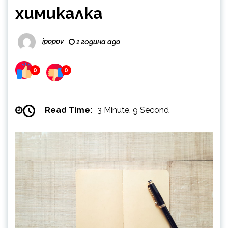
химикалка
ipopov
1 година ago
0
0
Read Time:
3 Minute, 9 Second