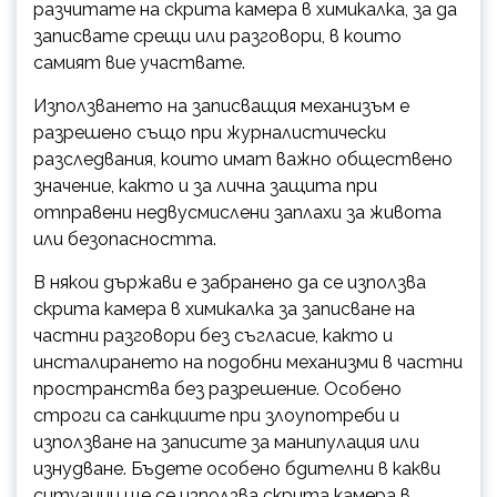
разчитате на скрита камера в химикалка, за да
записвате срещи или разговори, в които
самият вие участвате.
Използването на записващия механизъм е
разрешено също при журналистически
разследвания, които имат важно обществено
значение, както и за лична защита при
отправени недвусмислени заплахи за живота
или безопасността.
В някои държави е забранено да се използва
скрита камера в химикалка за записване на
частни разговори без съгласие, както и
инсталирането на подобни механизми в частни
пространства без разрешение. Особено
строги са санкциите при злоупотреби и
използване на записите за манипулация или
изнудване. Бъдете особено бдителни в какви
ситуации ще се използва скрита камера в