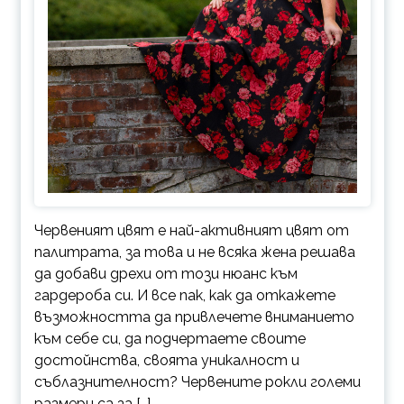
Червеният цвят е най-активният цвят от
палитрата, за това и не всяка жена решава
да добави дрехи от този нюанс към
гардероба си. И все пак, как да откажете
възможността да привлечете вниманието
към себе си, да подчертаете своите
достойнства, своята уникалност и
съблазнителност? Червените рокли големи
размери са за […]