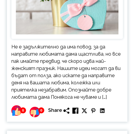
Не е задължително да има повод, за да
направите любимата дама щастлива, но все
пак имайте предвид, че скоро идва най-
женският празник. Нашите идеи могат да ви
бъдат от полза, ако искате да направите
деня на вашата любима, колежка или
приятелка незабравим. Опознайте добре
любимата дама Понякога не чуваме и […]
Share
0
0