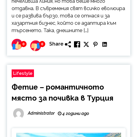
печеливша линия, но това беше много
отдавна. В съвремения свят всичко еволюира
и се развива бързо, това се отнася и за
хазартния бизнес, който се адаптира към
търсенето. Така, днешните […]
Share
0
0
Lifestyle
Фетие – романтичното
място за почивка в Турция
Administrator
4 години ago