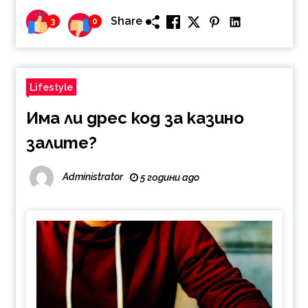
Share
3
0
Lifestyle
Има ли дрес код за казино
залите?
Administrator
5 години ago