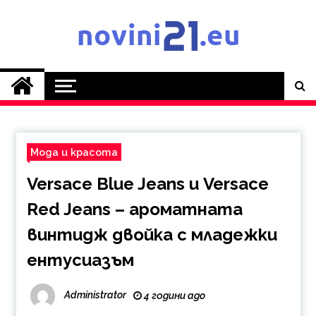
Skip
to
content
Novini21.EU
Мода и красота
Versace Blue Jeans и Versace
Red Jeans – ароматната
винтидж двойка с младежки
ентусиазъм
Administrator
4 години ago