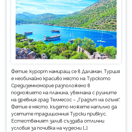
Фетие, курорт намиращ се в Даламан, Турция
е необичайно красиво място на Турското
Средиземноморие разположено в
подножието на планина, увенчана с руините
на древния град Телмесос – „Градът на огъня“.
Фетие е място, където можете напълно да
усетите традиционния Турски привкус.
Естественият залив създава отлични
условия за почивка на чудесни […]