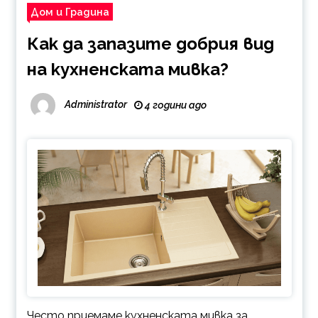
Дом и Градина
Как да запазите добрия вид
на кухненската мивка?
Administrator
4 години ago
Често приемаме кухненската мивка за