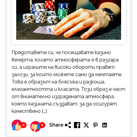
Представете си, че посещавате казино
вечерта, когато атмосферата е в разгара
си, а играчите на високи обороти правят
залози, за които можете само да мечтаете.
Това е образът на блясъка и разкоша,
елегантността и класата. Този образ е част
от внимателно изградената атмосфера,
която казината създават, за да осигурят
качествено […]
Share
0
0