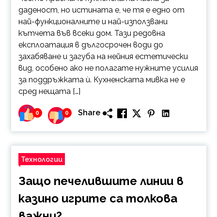
даденост, но истината е, че тя е едно от
най-функционалните и най-използвани
кътчета във всеки дом. Тази редовна
експлоатация в дългосрочен води до
захабяване и загуба на нейния естетически
вид, особено ако не полагате нужните усилия
за поддръжката ѝ. Кухненската мивка не е
сред нещата […]
Share
0
0
Технологии
Защо печелившите линии в
казино игрите са толкова
важни?