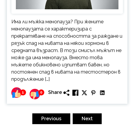
Има ли мъжка менопауза? При жените
менопаузата се характеризира с
прекратяване на способността за раждане и
рязък спад на нивата на някои хормони в
средната възраст. В този смисъл мъжът не
може да има менопауза. Вместо това
мъжете обикновено изпитват бавен, но
постоянен спад в нивата на тестостерон в
продължение […]
Share
1
0
Posts
pagination
Previous
Next