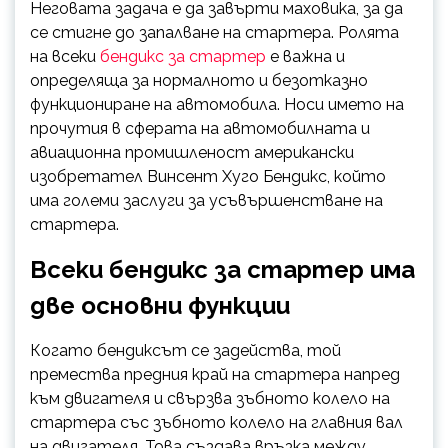
Неговата задача е да завърти маховика, за да
се стигне до запалване на стартера. Ролята
на всеки
бендикс за стартер
е важна и
определяща за нормалното и безотказно
функциониране на автомобила. Носи името на
прочутия в сферата на автомобилната и
авиационна промишленост американски
изобретател Винсент Хуго Бендикс, който
има големи заслуги за усъвършенстване на
стартера.
Всеки бендикс за стартер има
две основни функции
Когато бендиксът се задейства, той
премества предния край на стартера напред
към двигателя и свързва зъбното колело на
стартера със зъбното колело на главния вал
на двигателя. Това създава връзка между