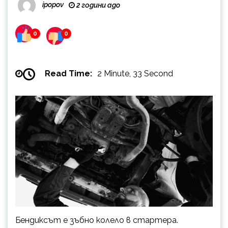
ipopov
2 години ago
0
0
Read Time:
2 Minute, 33 Second
Бендиксът е зъбно колело в стартера.