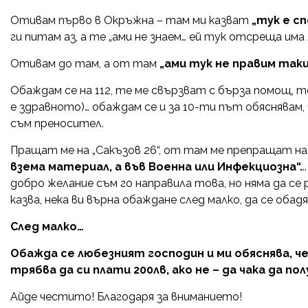
Отивам първо в Окръжна – там ми казват
„тук е с
ги питам аз, а те „ами не знаем… ей тук отсреща им
Отивам до там, а от там
„ами тук не правим так
Обаждам се на 112, те ме свързват с бърза помощ, 
е здравното)… обаждам се и за 10-ти път обяснявам, ч
съм преносител.
Пращат ме на „Сакъзов 26“, от там ме препращат на
взема материал, а във Военна или Инфекциозна“.
добро желание съм го направила това, но няма да с
казва, нека ви върна обаждане след малко, да се обадя
След малко…
Обажда се любезният господин и ми обяснява, че
трябва да си плати 200лв, ако не – да чака да по
Айде честито! Благодаря за вниманието!