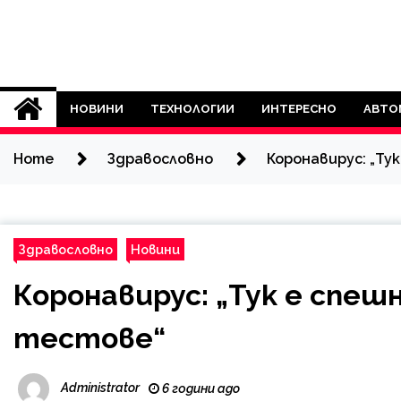
Skip
to
content
Novini21.EU
НОВИНИ
ТЕХНОЛОГИИ
ИНТЕРЕСНО
АВТО
Home
Здравословно
Коронавирус: „Ту
Здравословно
Новини
Коронавирус: „Тук е спеш
тестове“
Administrator
6 години ago