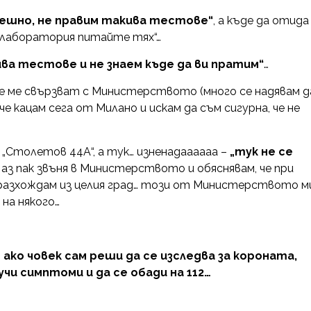
пешно, не правим такива тестове“
, а къде да отида
а лаборатория питайте тях“…
ива тестове и не знаем къде да ви пратим“
…
те ме свързват с Министерството (много се надявам д
е кацам сега от Милано и искам да съм сигурна, че не
 „Столетов 44А“, а тук… изненадаааааа –
„тук не се
.. аз пак звъня в Министерството и обяснявам, че при
е разхождам из целия град… този от Министерството м
 на някого…
 ако човек сам реши да се изследва за короната,
лучи симптоми и да се обади на 112…