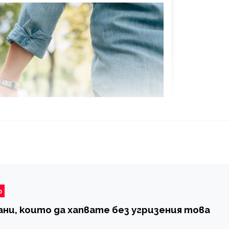
о
ани, които да хапвате без угризения това