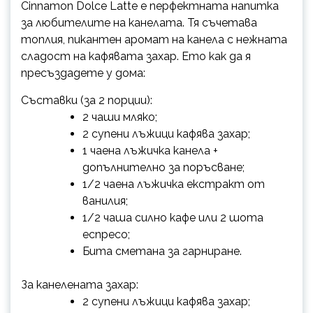
Cinnamon Dolce Latte е перфектната напитка
за любителите на канелата. Тя съчетава
топлия, пикантен аромат на канела с нежната
сладост на кафявата захар. Ето как да я
пресъздадете у дома:
Съставки (за 2 порции):
2 чаши мляко;
2 супени лъжици кафява захар;
1 чаена лъжичка канела +
допълнително за поръсване;
1/2 чаена лъжичка екстракт от
ванилия;
1/2 чаша силно кафе или 2 шота
еспресо;
Бита сметана за гарниране.
За канелената захар:
2 супени лъжици кафява захар;