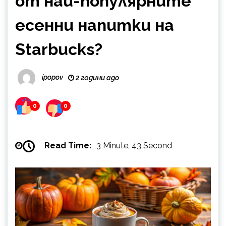
от най-популярните
есенни напитки на
Starbucks?
ipopov
2 години ago
0
0
Read Time:
3 Minute, 43 Second