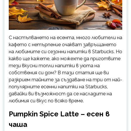
С настъпването на есента, много любители на
кафето с нетърпение очакват завръщането
на любимите си сезонни напитки в Starbucks. Но
какво ще кажете, ако можехте да приготвите
тези вкусни топли напитки в уюта на
собствения си дом? В тази статия ще ви
разкрием тайните за създаване на три от най-
популярните есенни напитки на Starbucks,
давайки ви възможност да се насладите на
любимия си вкус по всяко време.
Pumpkin Spice Latte – есен в
чаша