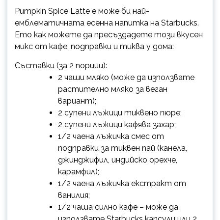
Pumpkin Spice Latte е може би най-
емблематичната есенна напитка на Starbucks.
Ето как можете да пресъздадете този вкусен
микс от кафе, подправки и тиква у дома:
Съставки (за 2 порции):
2 чаши мляко (може да използвате
растително мляко за веган
вариант);
2 супени лъжици тиквено пюре;
2 супени лъжици кафява захар;
1/2 чаена лъжичка смес от
подправки за тиквен пай (канела,
джинджифил, индийско орехче,
карамфил);
1/2 чаена лъжичка екстракт от
ванилия;
1/2 чаша силно кафе – може да
използвате
Starbucks капсули
или 2