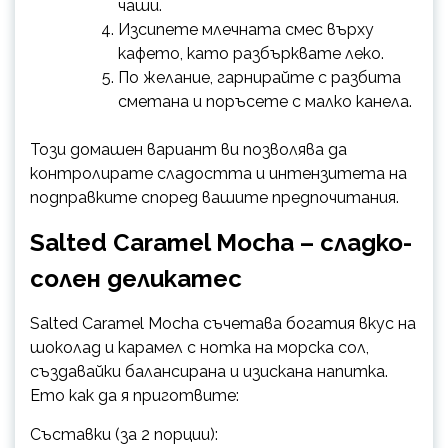
чаши.
Изсипете млечната смес върху
кафето, като разбърквате леко.
По желание, гарнирайте с разбита
сметана и поръсете с малко канела.
Този домашен вариант ви позволява да
контролирате сладостта и интензитета на
подправките според вашите предпочитания.
Salted Caramel Mocha – сладко-
солен деликатес
Salted Caramel Mocha съчетава богатия вкус на
шоколад и карамел с нотка на морска сол,
създавайки балансирана и изискана напитка.
Ето как да я приготвите:
Съставки (за 2 порции):