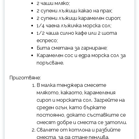
2 чаши мляко;
2 супени лъжици какао на прах;
2 супени лъжици карамелен сироп;
1/4 чаена лъжичка морска сол;
1/2 чаша силно кафе или 2 шота
еспресо;
Бита сметана за гарниране;
Карамелен сос и едра морска сол за
поръсване.
Приготвяне:
В малка тенджера смесете
млякото, какаото, карамеления
сироп и морската сол. Загрейте на
среден огън, като бъркате
постоянно, докато съставките се
смесят добре и сместа се затопли.
Свалете от котлона и разбийте
сместа, за да стане пенлива.