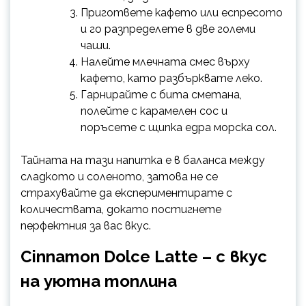
Пригответе кафето или еспресото
и го разпределете в две големи
чаши.
Налейте млечната смес върху
кафето, като разбърквате леко.
Гарнирайте с бита сметана,
полейте с карамелен сос и
поръсете с щипка едра морска сол.
Тайната на тази напитка е в баланса между
сладкото и соленото, затова не се
страхувайте да експериментирате с
количествата, докато постигнете
перфектния за вас вкус.
Cinnamon Dolce Latte – с вкус
на уютна топлина