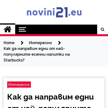
Skip
to
content
Novini21.EU
Home
Интересно
Как да направим едни от най-
популярните есенни напитки на
Starbucks?
Интересно
Как да направим едни