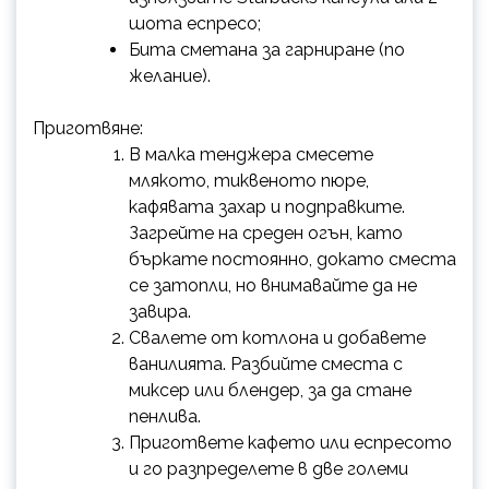
шота еспресо;
Бита сметана за гарниране (по
желание).
Приготвяне:
В малка тенджера смесете
млякото, тиквеното пюре,
кафявата захар и подправките.
Загрейте на среден огън, като
бъркате постоянно, докато сместа
се затопли, но внимавайте да не
завира.
Свалете от котлона и добавете
ванилията. Разбийте сместа с
миксер или блендер, за да стане
пенлива.
Пригответе кафето или еспресото
и го разпределете в две големи