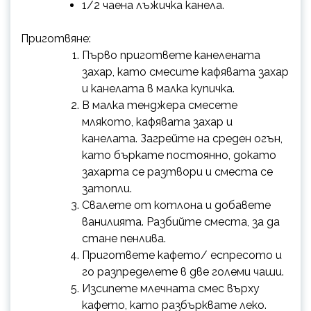
1/2 чаена лъжичка канела.
Приготвяне:
Първо пригответе канелената
захар, като смесите кафявата захар
и канелата в малка купичка.
В малка тенджера смесете
млякото, кафявата захар и
канелата. Загрейте на среден огън,
като бъркате постоянно, докато
захарта се разтвори и сместа се
затопли.
Свалете от котлона и добавете
ванилията. Разбийте сместа, за да
стане пенлива.
Пригответе кафето/ еспресото и
го разпределете в две големи чаши.
Изсипете млечната смес върху
кафето, като разбърквате леко.