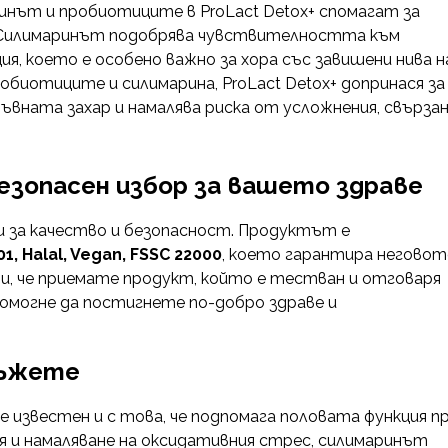
нът и пробиотиците в ProLact Detox+ спомагат за
р. Силимаринът подобрява чувствителността към
я, което е особено важно за хора със завишени нива н
обиотиците и силимарина, ProLact Detox+ допринася за
ъвната захар и намалява риска от усложнения, свърза
безопасен избор за вашето здраве
ти за качество и безопасност. Продуктът е
01, Halal, Vegan, FSSC 22000
, което гарантира неговот
и, че приемате продукт, който е тестван и отговаря
 помогне да постигнете по-добро здраве и
мъжете
известен и с това, че подпомага половата функция п
я и намаляване на оксидативния стрес, силимаринът