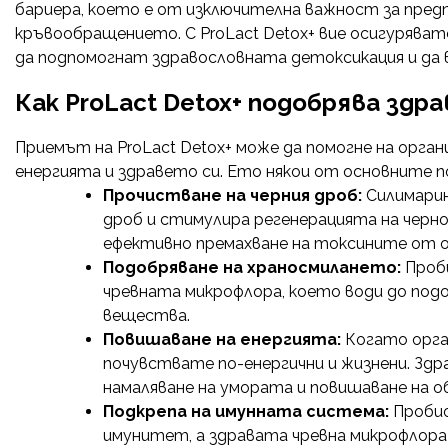
бариера, което е от изключителна важност за предп
кръвообращението. С ProLact Detox+ вие осигуряват
да подпомогнат здравословната детоксикация и да 
Как ProLact Detox+ подобрява зд
Приемът на ProLact Detox+ може да помогне на орган
енергията и здравето си. Ето някои от основните по
Прочистване на черния дроб:
Силимарин
дроб и стимулира регенерацията на черн
ефективно премахване на токсините от о
Подобряване на храносмилането:
Проби
чревната микрофлора, което води до под
вещества.
Повишаване на енергията:
Когато орга
почувствате по-енергични и жизнени. Здр
намаляване на умората и повишаване на 
Подкрепа на имунната система:
Пробио
имунитет, а здравата чревна микрофлора