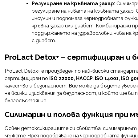
Регулиране на кръвната захар:
Силимари
регулиране на нивата на кръвната заха
инсулин и подпомага чернодробната функци
кръвна захар или диабет. Комбинирайки пр
поддържането на здравословни нива на кр
с диабет.
ProLact Detox+ – сертифициран и 
ProLact Detox+ е произведен по най-високи стандар
сертифициран по
ISO 22000, HACCP, ISO 14001, ISO 90
качество и безопасност. Вие може да бъдете уверен
на всички изисквания за безопасност, и който ще ви
благосъстояние.
Силимарин и полова функция при 
Освен детоксикиращите си свойства, силимаринът е 
мъжете. Чрез подобряване на чернодробната функци