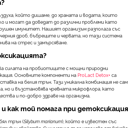
а?
ъздуха, който дишаме, до храната и водата, които
о и могат да доведат до различни проблеми като
нарушен имунитет. Нашият организъм разполага със
черния дроб, бъбреците и червата, но тази система
нива на стрес и замърсяване.
токсикацията?
ава силата на пробиотиците с мощни природни
кация. Основните компоненти на
ProLact Detox+
са
авка на белия трън. Тази уникална комбинация не са
а, но и възстановява чревната микрофлора, като
ества и по-добро здраве на организма.
и как той помага при детоксикация
ял трън (
Silybum marianum
), който е известен със