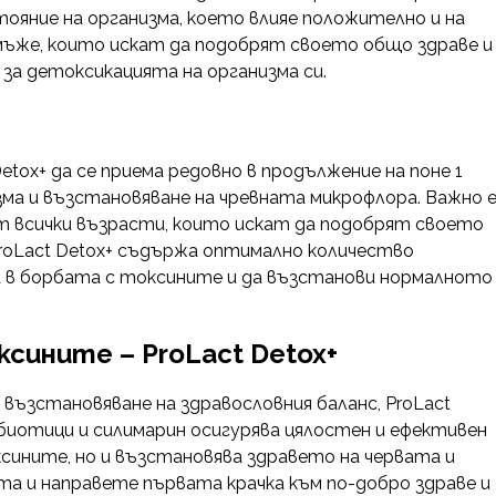
яние на организма, което влияе положително и на
а мъже, които искат да подобрят своето общо здраве и
за детоксикацията на организма си.
tox+ да се приема редовно в продължение на поне 1
изма и възстановяване на чревната микрофлора. Важно 
от всички възрасти, които искат да подобрят своето
 ProLact Detox+ съдържа оптимално количество
ма в борбата с токсините и да възстанови нормалното
сините – ProLact Detox+
възстановяване на здравословния баланс, ProLact
биотици и силимарин осигурява цялостен и ефективен
ксините, но и възстановява здравето на червата и
та и направете първата крачка към по-добро здраве и