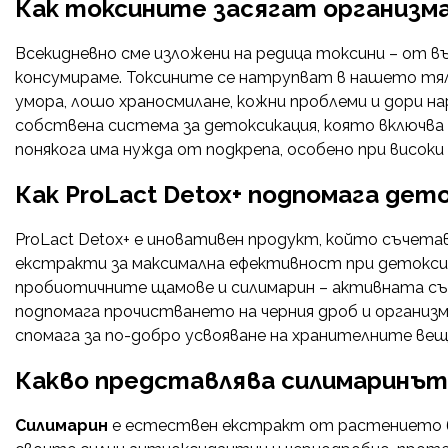
Как токсините засягат организм
Всекидневно сме изложени на редица токсини – от в
консумираме. Токсините се натрупват в нашето тял
умора, лошо храносмилане, кожни проблеми и дори 
собствена система за детоксикация, която включва 
понякога има нужда от подкрепа, особено при високи 
Как ProLact Detox+ подпомага де
ProLact Detox+ е иновативен продукт, който съчет
екстракти за максимална ефективност при детокси
пробиотичните щамове и силимарин – активната съст
подпомага прочистването на черния дроб и организм
спомага за по-добро усвояване на хранителните вещ
Какво представлява силимаринът 
Силимарин
е естествен екстракт от растението б