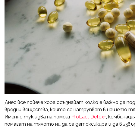
Днес все повече хора осъзнават колко е важно да 
вредни вещества, които се натрупват в нашето тя
Именно тук идва на помощ
ProLact Detox+
, комбинац
помагат на тялото ни да се детоксикира и да възвър