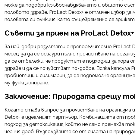
може да подобри кръвоснабдяването и общото състо
половото здраве. ProLact Detox+ е отличен избор з
половата си функция, като същевременно се грижат 
Съвети за прием на ProLact Detox+
За най-добри резултати е препоръчително ProLact De
месец, за да се осигури пълно прочистване на орган
да се отбележи, че продуктът е подходящ за хора 
здраве и да се почувстват по-добре. Всяка капсула
пробиотици и силимарин, за да подпомогне организ
му функциониране.
Заключение: Природата срещу ток
Когато става въпрос за прочистване на организма и 
Detox+ е идеалният партньор. Комбинацията от про
подход за детоксикация, който не само премахва то
черния дроб. Възползвайте се от силата на природа