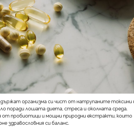
поддържат организма си чист от натрупаните токсини 
ло поради лошата диета, стреса и околната среда.
ия от пробиотици и мощни природни екстракти, които
не здравословния си баланс.