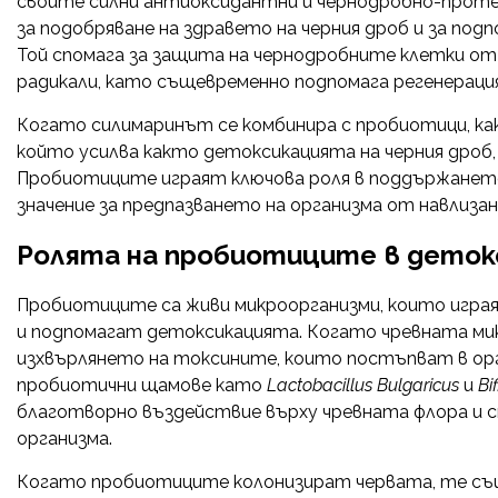
своите силни антиоксидантни и чернодробно-проте
за подобряване на здравето на черния дроб и за по
Той спомага за защита на чернодробните клетки о
радикали, като същевременно подпомага регенераци
Когато силимаринът се комбинира с пробиотици, какт
който усилва както детоксикацията на черния дроб
Пробиотиците играят ключова роля в поддържането
значение за предпазването на организма от навлиза
Ролята на пробиотиците в дето
Пробиотиците са живи микроорганизми, които игра
и подпомагат детоксикацията. Когато чревната мик
изхвърлянето на токсините, които постъпват в орг
пробиотични щамове като
Lactobacillus Bulgaricus
и
Bi
благотворно въздействие върху чревната флора и 
организма.
Когато пробиотиците колонизират червата, те същ