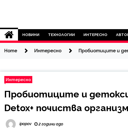
Skip
to
content
Novini21.EU
НОВИНИ
ТЕХНОЛОГИИ
ИНТЕРЕСНО
АВТО
Home
Интересно
Пробиотиците и дет
Интересно
Пробиотиците и детокси
Detox+ почиства организ
ipopov
2 години ago