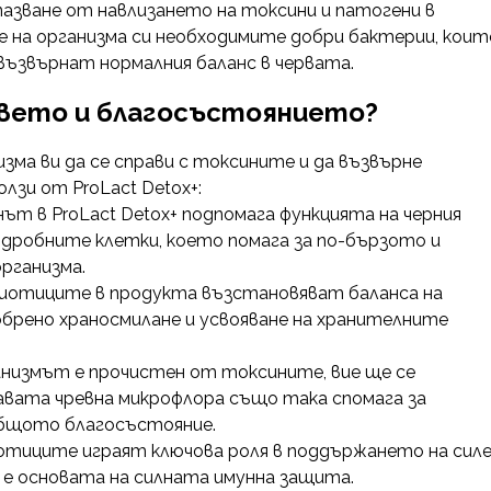
азване от навлизането на токсини и патогени в
е на организма си необходимите добри бактерии, коит
възвърнат нормалния баланс в червата.
равето и благосъстоянието?
изма ви да се справи с токсините и да възвърне
лзи от ProLact Detox+:
ът в ProLact Detox+ подпомага функцията на черния
одробните клетки, което помага за по-бързото и
рганизма.
отиците в продукта възстановяват баланса на
обрено храносмилане и усвояване на хранителните
низмът е прочистен от токсините, вие ще се
авата чревна микрофлора също така спомага за
общото благосъстояние.
тиците играят ключова роля в поддържането на сил
 е основата на силната имунна защита.