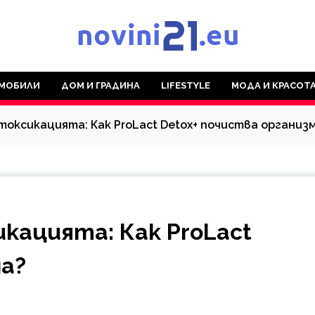
МОБИЛИ
ДОМ И ГРАДИНА
LIFESTYLE
МОДА И КРАСОТ
оксикацията: Как ProLact Detox+ почиства организ
кацията: Как ProLact
ма?