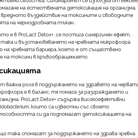
ктивни свойства. Силимаринът се използва от векове
дпомагане на естествената детоксикация на организма.
т вредното въздействие на токсините и свободните
ята на чернодробната тъкан.
о е в ProLact Detox+, се постига синергичен ефект,
, така и възстановяването на чревната микрофлора.
 на чревната бариера, което е от съществено
не на токсини в кръвообращението.
ксикацията
ят важна роля в поддържането на здравето на черват
рофлора е в баланс, тя помага за разграждането и
анизма. ProLact Detox+ съдържа високоефективни
fidobacterium
, които са известни със своето
способността си да подпомагат детоксикацията на
о така спомагат за поддържането на здрава чревна