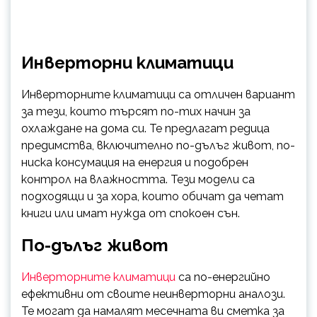
Инверторни климатици
Инверторните климатици са отличен вариант
за тези, които търсят по-тих начин за
охлаждане на дома си. Те предлагат редица
предимства, включително по-дълъг живот, по-
ниска консумация на енергия и подобрен
контрол на влажността. Тези модели са
подходящи и за хора, които обичат да четат
книги или имат нужда от спокоен сън.
По-дълъг живот
Инверторните климатици
са по-енергийно
ефективни от своите неинверторни аналози.
Те могат да намалят месечната ви сметка за