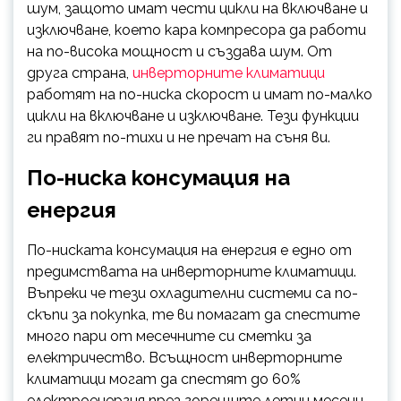
шум, защото имат чести цикли на включване и
изключване, което кара компресора да работи
на по-висока мощност и създава шум. От
друга страна,
инверторните климатици
работят на по-ниска скорост и имат по-малко
цикли на включване и изключване. Тези функции
ги правят по-тихи и не пречат на съня ви.
По-ниска консумация на
енергия
По-ниската консумация на енергия е едно от
предимствата на инверторните климатици.
Въпреки че тези охладителни системи са по-
скъпи за покупка, те ви помагат да спестите
много пари от месечните си сметки за
електричество. Всъщност инверторните
климатици могат да спестят до 60%
електроенергия през горещите летни месеци.