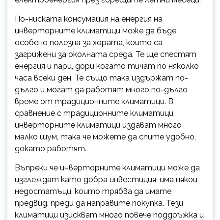
По-ниската консумация на енергия на
инверторните климатици може да бъде
особено полезна за хората, които са
загрижени за околната среда. Те ще спестят
енергия и пари, дори когато тичат по няколко
часа всеки ден. Те също така издържат по-
дълго и могат да работят много по-дълго
време от традиционните климатици. В
сравнение с традиционните климатици,
инверторните климатици издават много
малко шум, така че можете да спите удобно,
докато работят.
Въпреки че инверторните климатици може да
изглеждат като добра инвестиция, има някои
недостатъци, които трябва да имате
предвид, преди да направите покупка. Тези
климатици изискват много повече поддръжка и