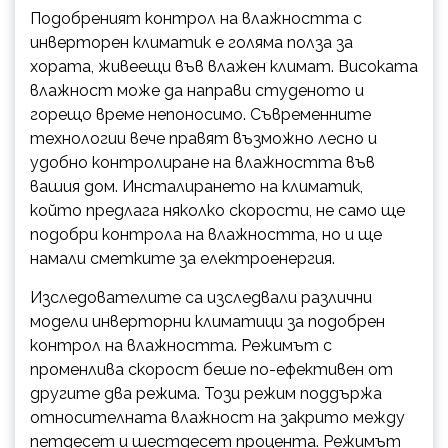
Подобреният контрол на влажността с
инверторен климатик е голяма полза за
хората, живеещи във влажен климат. Високата
влажност може да направи студеното и
горещо време непоносимо. Съвременните
технологии вече правят възможно лесно и
удобно контролиране на влажността във
вашия дом. Инсталирането на климатик,
който предлага няколко скорости, не само ще
подобри контрола на влажността, но и ще
намали сметките за електроенергия.
Изследователите са изследвали различни
модели инверторни климатици за подобрен
контрол на влажността. Режимът с
променлива скорост беше по-ефективен от
другите два режима. Този режим поддържа
относителната влажност на закрито между
петдесет и шестдесет процента. Режимът