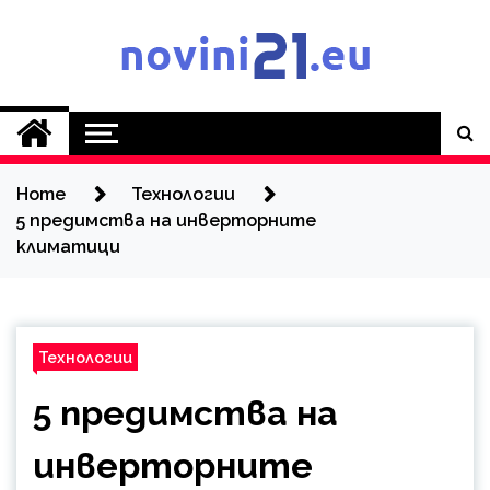
Skip
to
content
Novini21.EU
Home
Технологии
5 предимства на инверторните
климатици
Технологии
5 предимства на
инверторните