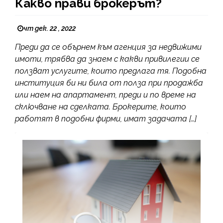
Какво прави брокерът?
чт дек. 22 , 2022
Преди да се обърнем към агенция за недвижими
имоти, трябва да знаем с какви привилегии се
ползват услугите, които предлага тя. Подобна
институция би ни била от полза при продажба
или наем на апартамент, преди и по време на
сключване на сделката. Брокерите, които
работят в подобни фирми, имат задачата […]