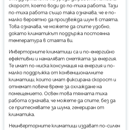
скорост, което води до по-тиха работа. Тази
по-тиха работа също така означава, че е по-
малко вероятно да произвежда шум в стаята.
Това означава, че можете да спите удобно,
докато климатикът поддържа постоянна
температура в стаята ви.
Инверторните климатици са и по-енергийно
ефективни и намаляват сметката за енергия.
Те имат по-ниска консумация на енергия и по-
малко поддръжка от конвенционалните
климатици, които имат фиксирана скорост и
отнемат повече време за охлаждане на
помещението. Освен това тяхната тиха
работа означава, че можете да спите, без да
се притеснявате за шума, генериран от
климатика.
Неинверторните климатици издават по-силен