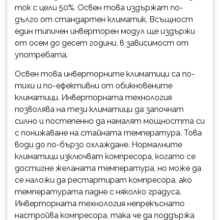
ток с цели 50%. Освен това издържат по-
дълго от стандартен климатик. Всъщност
един типичен инверторен модул ще издържи
от осем до десет години, в зависимост от
употребата.
Освен това инверторните климатици са по-
тихи и по-ефективни от обикновените
климатици. Инверторната технология
позволява на тези климатици да започнат
силно и постепенно да намалят мощността си
с понижаване на стайната температура. Това
води до по-бързо охлаждане. Нормалните
климатици изключват компресора, когато се
достигне желаната температура, но може да
се наложи да рестартират компресора, ако
температурата падне с няколко градуса.
Инверторната технология непрекъснато
настройва компресора, така че да поддържа