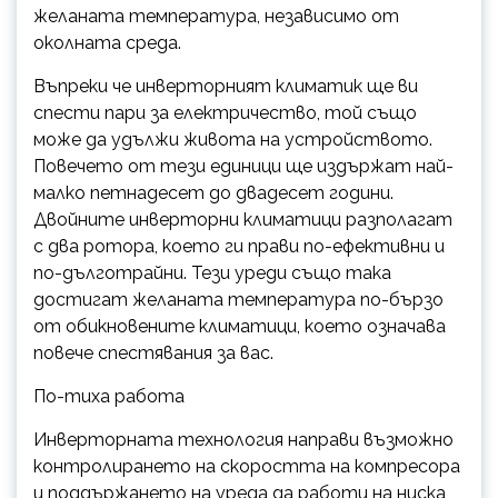
желаната температура, независимо от
околната среда.
Въпреки че инверторният климатик ще ви
спести пари за електричество, той също
може да удължи живота на устройството.
Повечето от тези единици ще издържат най-
малко петнадесет до двадесет години.
Двойните инверторни климатици разполагат
с два ротора, което ги прави по-ефективни и
по-дълготрайни. Тези уреди също така
достигат желаната температура по-бързо
от обикновените климатици, което означава
повече спестявания за вас.
По-тиха работа
Инверторната технология направи възможно
контролирането на скоростта на компресора
и поддържането на уреда да работи на ниска